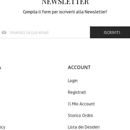
NEWSLETTER
Compila il form per iscriverti alla Newsletter!
I
ISCRIVITI
s
c
r
i
v
i
A
ACCOUNT
t
i
Login
a
l
Registrati
l
a
Il Mio Account
n
o
Storico Ordini
s
t
icy
Lista dei Desideri
r