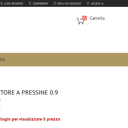
LISTA DESIDERI
CONFRONTA
CREA UN ACCOUNT
ACCEDI
Carrello
0
CHIUDI
ati
LOG
TORE A PRESSINE 0.9
7
E
 login per visualizzare il prezzo