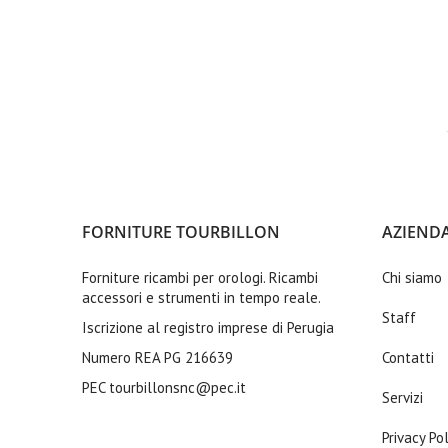
CORONA IMPERMEABILE
CORONE JAPAN
CORONA A MARCHIO
CORONA SEMPLICE
PORTAMOVIMENTI
ALBERI DI CARICA
TUBI CASSA PER CORONE
LUCIDATURA E PULIZIA
FORNITURE TOURBILLON
AZIEND
SPAZZOLE
Forniture ricambi per orologi. Ricambi
Chi siamo
FOGLI CARTATRICE
accessori e strumenti in tempo reale.
FOGLI LUCIDATRICE
Staff
Iscrizione al registro imprese di Perugia
FOGLI CARTA ABRASIVA
Numero REA PG 216639
Contatti
NASTRI
PEC
tourbillonsnc@pec.it
Servizi
OROLOGIO SVEGLIE KUCKUCKU
OROLOGI DA PARETE
Privacy Pol