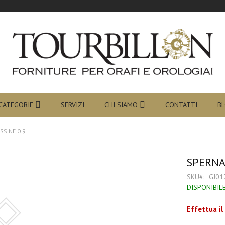
O da Tourbillon
 sito è in lavorazione a breve verranno aggiornati tutti gli articoli tratt
CATEGORIE
SERVIZI
CHI SIAMO
CONTATTI
B
SSINE 0.9
SPERNA
SKU
GJ01
DISPONIBIL
Effettua il