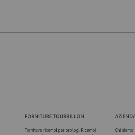
VETRI OROLOGIO
CORONE OROLOGIO
LIQUIDI PER PULIZIA OROLOGI E GRASSI
MOVIMENTI OROLOGI
MOVIMENTO ETA
MOVIMENTO MYOTA
MOVIMENTI RONDA
MOVIMENTI SEIKO
CORONA ANTIPOLVERE
CORONA A VITE
CORONA IMPERMEABILE
CORONE JAPAN
CORONA A MARCHIO
FORNITURE TOURBILLON
AZIEND
CORONA SEMPLICE
PORTAMOVIMENTI
Forniture ricambi per orologi. Ricambi
Chi siamo