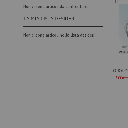
CINTURINI IN CUOIO
Non ci sono articoli da confrontare.
CINTURINI LUCERTOLA
LA MIA LISTA DESIDERI
CINTURINI STRUZZO
CINTURINI IN TESSUTO
Non ci sono articoli nella lista desideri.
CINTURNI IN GOMMA E SILICONE
CINTURINI ESOTICI
CINTURINI RAZZA
CINTURINI SAFFIANO PALMELLATO E TOGO
OROLO
CINTURINI RECICLATI
Effett
CINTURINI VEGANI
CINTURINI WATER PROOF
FORNITURE OROLOGI
GUARNIZIONI OROLOGIO
LANCETTE OROLOGIO
PULSANTI OROLOGIO