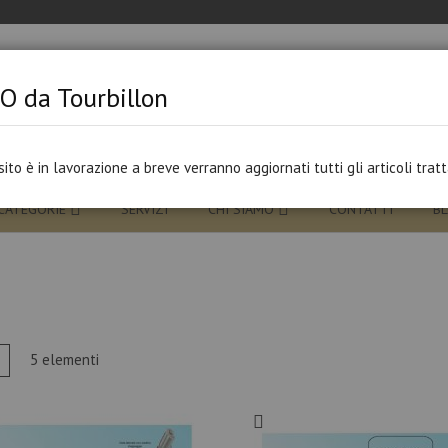
O da Tourbillon
 sito è in lavorazione a breve verranno aggiornati tutti gli articoli tratt
CATEGORIE
SERVIZI
CHI SIAMO
CONTATTI
B
tra
a
Lista
5
elementi
me