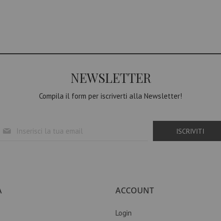
NEWSLETTER
Compila il form per iscriverti alla Newsletter!
I
ISCRIVITI
s
c
r
i
v
i
A
ACCOUNT
t
i
Login
a