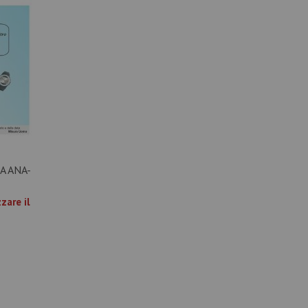
A ANA-
zare il