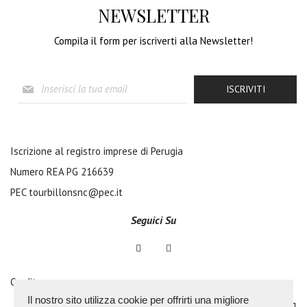
NEWSLETTER
Compila il form per iscriverti alla Newsletter!
I
ISCRIVITI
s
c
r
i
v
Iscrizione al registro imprese di Perugia
i
Numero REA PG 216639
t
i
PEC
tourbillonsnc@pec.it
a
l
Seguici Su
l
a
n
o
Credits
s
t
Il nostro sito utilizza cookie per offrirti una migliore