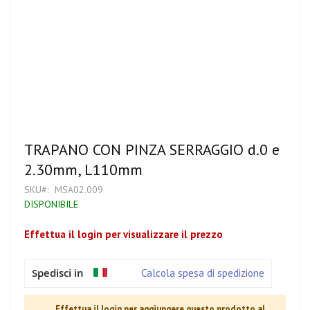
Vai
TRAPANO CON PINZA SERRAGGIO d.0 e
all'inizio
2.30mm, L110mm
della
galleria
SKU
MSA02.009
di
DISPONIBILE
immagini
Effettua il login per visualizzare il prezzo
Spedisci in
Calcola spesa di spedizione
Effettua il login per aggiungere questo prodotto al