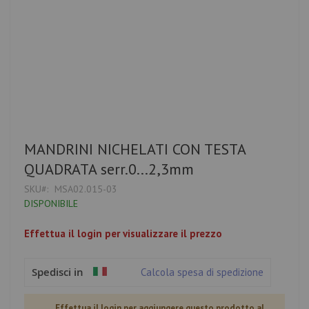
Vai
MANDRINI NICHELATI CON TESTA
all'inizio
QUADRATA serr.0...2,3mm
della
galleria
SKU
MSA02.015-03
di
DISPONIBILE
immagini
Effettua il login per visualizzare il prezzo
Spedisci in
Calcola spesa di spedizione
Effettua il login per aggiungere questo prodotto al