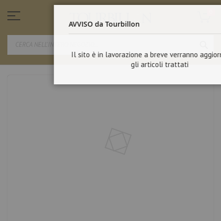
Salta
al
0
CHI
contenuto
AVVISO da Tourbillon
SEA
Il sito è in lavorazione a breve verranno aggiornati tutti
gli articoli trattati
Vai
alla
fine
della
galleria
di
immagini