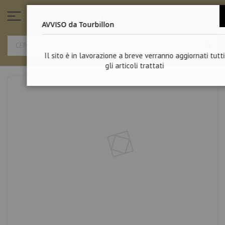
Salta
al
0
CHI
contenuto
AVVISO da Tourbillon
SEA
Il sito è in lavorazione a breve verranno aggiornati tutti
gli articoli trattati
Vai
alla
fine
della
galleria
di
immagini