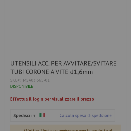
Vai
UTENSILI ACC. PER AVVITARE/SVITARE
all'inizio
TUBI CORONE A VITE d1,6mm
della
galleria
SKU
MSA03.665-01
di
DISPONIBILE
immagini
Effettua il login per visualizzare il prezzo
Spedisci in
Calcola spesa di spedizione
Effettua il login per aggiungere questo prodotto al